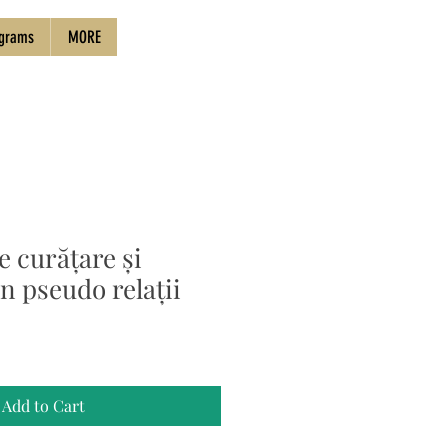
grams
MORE
e curățare și
in pseudo relații
le
ice
Add to Cart