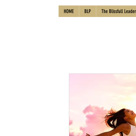
HOME
BLP
The Blissfull Leader